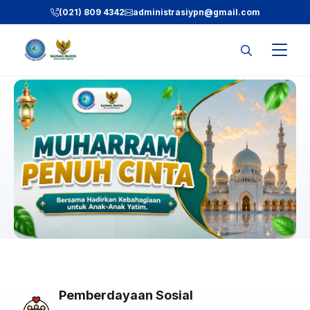
Skip
(021) 809 4342
administrasiypn
@gmail.com
to
content
Pemberdayaan Sosial