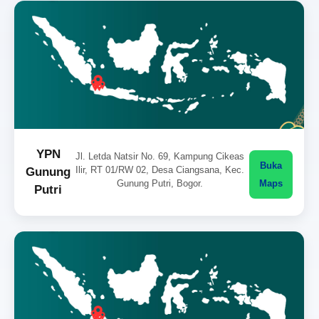
YPN
Jl. Letda Natsir No. 69, Kampung Cikeas
Buka
Ilir, RT 01/RW 02, Desa Ciangsana, Kec.
Gunung
Gunung Putri, Bogor.
Maps
Putri