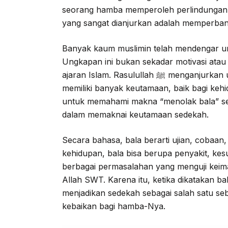
seorang hamba memperoleh perlindungan 
yang sangat dianjurkan adalah memperba
Banyak kaum muslimin telah mendengar u
Ungkapan ini bukan sekadar motivasi atau 
ajaran Islam. Rasulullah ﷺ menganjurkan umatnya untuk gemar bersedekah karena amalan ini
memiliki banyak keutamaan, baik bagi kehi
untuk memahami makna “menolak bala” se
dalam memaknai keutamaan sedekah.
Secara bahasa, bala berarti ujian, cobaa
kehidupan, bala bisa berupa penyakit, kesu
berbagai permasalahan yang menguji keim
Allah SWT. Karena itu, ketika dikatakan 
menjadikan sedekah sebagai salah satu s
kebaikan bagi hamba-Nya.