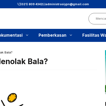
(021) 809 4342
administrasiypn
@gmail.com
Search
okumentasi
Pemberkasan
Fasilitas W
ak Bala?
enolak Bala?