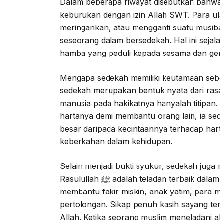
Dalam beberapa riwayat disebutkan bahwa
keburukan dengan izin Allah SWT. Para u
meringankan, atau mengganti suatu musiba
seseorang dalam bersedekah. Hal ini seja
hamba yang peduli kepada sesama dan g
Mengapa sedekah memiliki keutamaan sebe
sedekah merupakan bentuk nyata dari rasa
manusia pada hakikatnya hanyalah titipan.
hartanya demi membantu orang lain, ia s
besar daripada kecintaannya terhadap hart
keberkahan dalam kehidupan.
Selain menjadi bukti syukur, sedekah jug
Rasulullah ﷺ adalah teladan terbaik dalam hal kedermawanan. Beliau selalu berusaha
membantu fakir miskin, anak yatim, para 
pertolongan. Sikap penuh kasih sayang te
Allah. Ketika seorang muslim meneladani akhlak Rasulullah ﷺ 