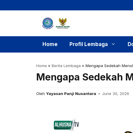
Skip
to
content
Home
Profil Lembaga
D
Home
»
Berita Lembaga
»
Mengapa Sedekah Menol
Mengapa Sedekah M
Oleh
Yayasan Panji Nusantara
June 30, 2026