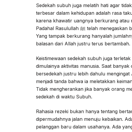
Sedekah subuh juga melatih hati agar tidak
terbesar dalam kehidupan adalah rasa tak
karena khawatir uangnya berkurang atau 
Padahal Rasulullah ﷺ telah menegaskan bahwa harta tidak akan berkurang karena sedekah.
Yang tampak berkurang hanyalah jumlahn
balasan dari Allah justru terus bertambah.
Keistimewaan sedekah subuh juga terletak
dimulainya aktivitas manusia. Saat banya
bersedekah justru lebih dahulu mengingat 
menjadi tanda bahwa ia meletakkan keiman
Tidak mengherankan jika banyak orang me
sedekah di waktu Subuh.
Rahasia rezeki bukan hanya tentang berta
dipermudahnya jalan menuju kebaikan. Ad
pelanggan baru dalam usahanya. Ada yan