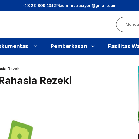
(021) 809 4342
administrasiypn
@gmail.com
Search
okumentasi
Pemberkasan
Fasilitas W
sia Rezeki
Rahasia Rezeki