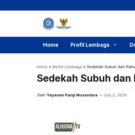
Skip
to
content
Home
Profil Lembaga
D
Home
»
Berita Lembaga
»
Sedekah Subuh dan Raha
Sedekah Subuh dan 
Oleh
Yayasan Panji Nusantara
July 2, 2026