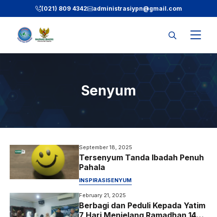
Skip
(021) 809 4342
administrasiypn
@gmail.com
to
content
Senyum
September 18, 2025
Tersenyum Tanda Ibadah Penuh
Pahala
INSPIRASI
SENYUM
February 21, 2025
Berbagi dan Peduli Kepada Yatim
7 Hari Menjelang Ramadhan 1446