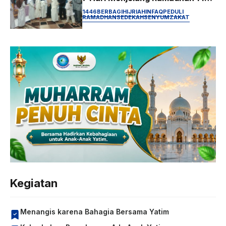
Hijriah
1446
BERBAGI
HIJRIAH
INFAQ
PEDULI
RAMADHAN
SEDEKAH
SENYUM
ZAKAT
Kegiatan
Menangis karena Bahagia Bersama Yatim