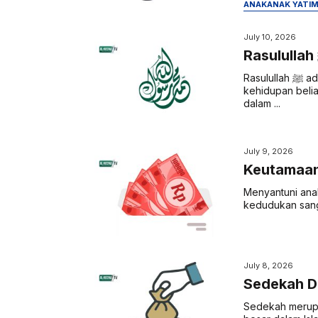
ANAK
ANAK YATI
July 10, 2026
Rasulullah ﷺ adalah teladan terbaik bagi seluruh umat manusia. Setiap aspek
kehidupan beli
dalam ...
July 9, 2026
Keutamaan
Menyantuni anak
July 8, 2026
Sedekah D
Sedekah merupa