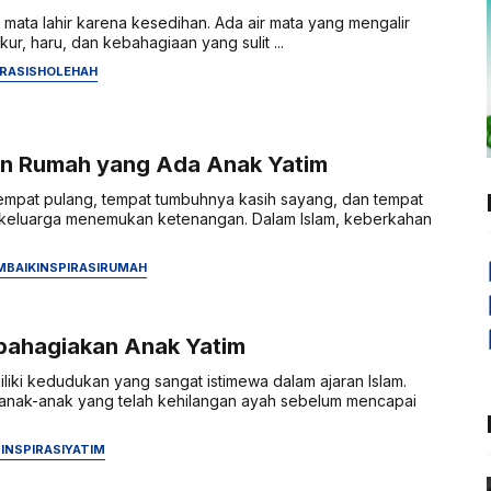
 mata lahir karena kesedihan. Ada air mata yang mengalir
ur, haru, dan kebahagiaan yang sulit ...
RASI
SHOLEHAH
n Rumah yang Ada Anak Yatim
empat pulang, tempat tumbuhnya kasih sayang, dan tempat
 keluarga menemukan ketenangan. Dalam Islam, keberkahan
.
M
BAIK
INSPIRASI
RUMAH
ahagiakan Anak Yatim
liki kedudukan yang sangat istimewa dalam ajaran Islam.
anak-anak yang telah kehilangan ayah sebelum mencapai
P
INSPIRASI
YATIM