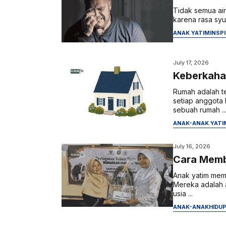
Tidak semua air
karena rasa syuk
ANAK YATIM
INSPI
July 17, 2026
Keberkaha
Rumah adalah t
setiap anggota
sebuah rumah ..
ANAK-ANAK YATI
July 16, 2026
Cara Memb
Anak yatim memi
Mereka adalah 
usia ...
ANAK-ANAK
HIDU