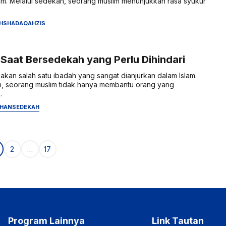
am. Melalui sedekah, seorang muslim menunjukkan rasa syukur
H
SHADAQAH
ZIS
Saat Bersedekah yang Perlu Dihindari
an salah satu ibadah yang sangat dianjurkan dalam Islam.
h, seorang muslim tidak hanya membantu orang yang
.
HAN
SEDEKAH
e
Page
Page
2
…
17
Program Lainnya
Link Tautan