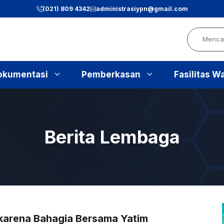
(021) 809 4342
administrasiypn
@gmail.com
Search
okumentasi
Pemberkasan
Fasilitas W
Berita Lembaga
karena Bahagia Bersama Yatim