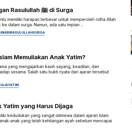
Dekat dengan Rasulullah ﷺ di Surga
entu memiliki harapan terbesar untuk memperoleh ridha Allah
e dalam surga. Namun, ada satu impian ...
I
NABI
RASULULLAH
SURGA
slam Memuliakan Anak Yatim?
ama yang mengajarkan kasih sayang, keadilan, dan
adap sesama. Salah satu bukti nyata dari ajaran tersebut
ULIA
YATIM
 Yatim yang Harus Dijaga
liki kedudukan yang sangat istimewa dalam ajaran Islam.
anak-anak yang telah kehilangan ayah sebelum mencapai