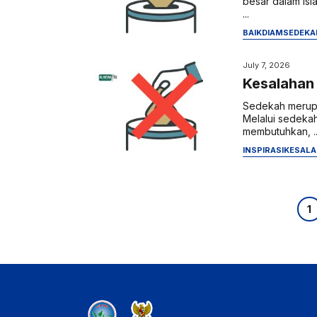
besar dalam Isl
...
BAIK
DIAM
SEDEKA
July 7, 2026
Kesalahan 
Sedekah merupak
Melalui sedeka
membutuhkan, ..
INSPIRASI
KESALA
Pag
1