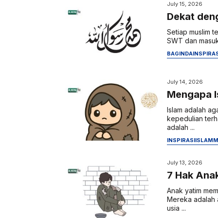
July 15, 2026
Setiap muslim t
SWT dan masuk k
BAGINDA
INSPIRAS
July 14, 2026
Mengapa I
Islam adalah ag
kepedulian terh
adalah ...
INSPIRASI
ISLAM
M
July 13, 2026
7 Hak Anak
Anak yatim memi
Mereka adalah 
usia ...