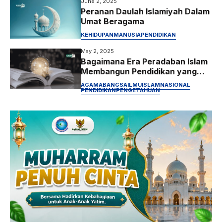
June 2, 2025
Peranan Daulah Islamiyah Dalam
Umat Beragama
KEHIDUPAN
MANUSIA
PENDIDIKAN
May 2, 2025
Bagaimana Era Peradaban Islam
Membangun Pendidikan yang
Berkualitas
AGAMA
BANGSA
ILMU
ISLAM
NASIONAL
PENDIDIKAN
PENGETAHUAN