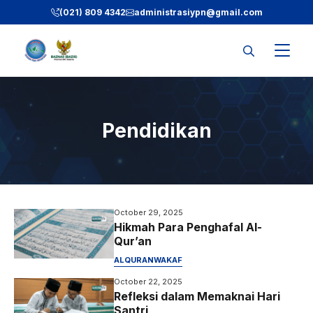
Skip
(021) 809 4342
administrasiypn
@gmail.com
to
content
Pendidikan
October 29, 2025
Hikmah Para Penghafal Al-
Qur’an
ALQURAN
WAKAF
October 22, 2025
Refleksi dalam Memaknai Hari
Santri