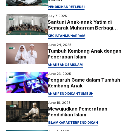
PENDIDIKAN
REFLEKSI
July 7, 2025
Santuni Anak-anak Yatim di
Semarak Muharram Berbagi
Yayasan Panji Nusantara
KEGIATAN
MUHARRAM
June 24, 2025
Tumbuh Kembang Anak dengan
Penerapan Islam
ANAK
BANGSA
ISLAM
June 23, 2025
Pengaruh Game dalam Tumbuh
Kembang Anak
ANAK
PENDIDIKAN
TUMBUH
June 19, 2025
Mewujudkan Pemerataan
Pendidikan Islam
ISLAM
KARAKTER
PENDIDIKAN