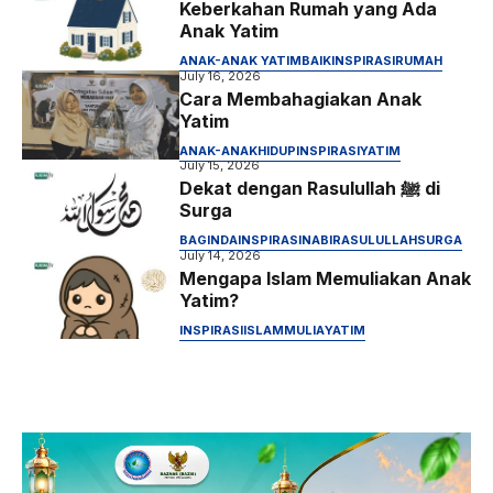
Keberkahan Rumah yang Ada
Anak Yatim
ANAK-ANAK YATIM
BAIK
INSPIRASI
RUMAH
July 16, 2026
Cara Membahagiakan Anak
Yatim
ANAK-ANAK
HIDUP
INSPIRASI
YATIM
July 15, 2026
Dekat dengan Rasulullah ﷺ di
Surga
BAGINDA
INSPIRASI
NABI
RASULULLAH
SURGA
July 14, 2026
Mengapa Islam Memuliakan Anak
Yatim?
INSPIRASI
ISLAM
MULIA
YATIM