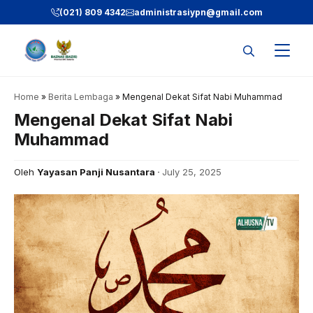
Skip
(021) 809 4342
administrasiypn
@gmail.com
to
content
Home
»
Berita Lembaga
»
Mengenal Dekat Sifat Nabi Muhammad
Mengenal Dekat Sifat Nabi
Muhammad
Oleh
Yayasan Panji Nusantara
July 25, 2025