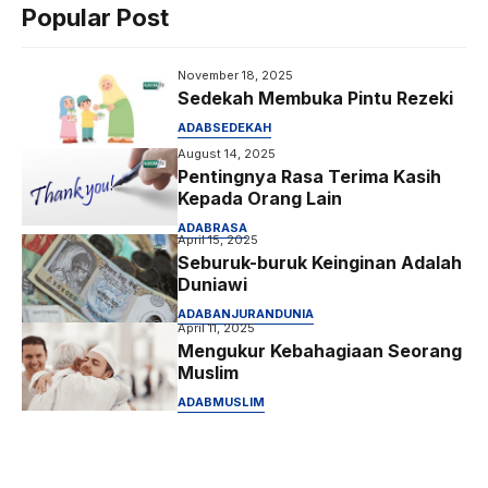
Popular Post
o
r
p
a
k
p
m
November 18, 2025
Sedekah Membuka Pintu Rezeki
ADAB
SEDEKAH
August 14, 2025
Pentingnya Rasa Terima Kasih
Kepada Orang Lain
ADAB
RASA
April 15, 2025
Seburuk-buruk Keinginan Adalah
Duniawi
ADAB
ANJURAN
DUNIA
April 11, 2025
Mengukur Kebahagiaan Seorang
Muslim
ADAB
MUSLIM