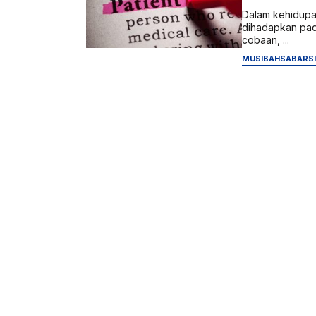
Dalam kehidupan
dihadapkan pada
cobaan, ...
MUSIBAH
SABAR
S