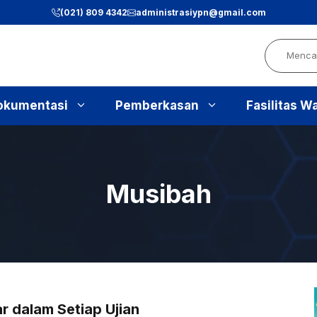
(021) 809 4342
administrasiypn
@gmail.com
Search
okumentasi
Pemberkasan
Fasilitas W
Musibah
r dalam Setiap Ujian