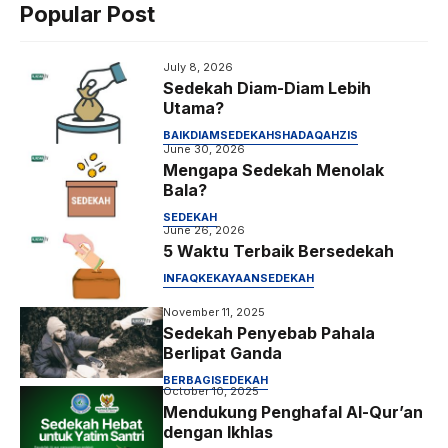
Popular Post
o
e
A
r
o
r
p
a
July 8, 2026
k
p
m
Sedekah Diam-Diam Lebih
Utama?
BAIK
DIAM
SEDEKAH
SHADAQAH
ZIS
June 30, 2026
Mengapa Sedekah Menolak
Bala?
SEDEKAH
June 26, 2026
5 Waktu Terbaik Bersedekah
INFAQ
KEKAYAAN
SEDEKAH
November 11, 2025
Sedekah Penyebab Pahala
Berlipat Ganda
BERBAGI
SEDEKAH
October 10, 2025
Mendukung Penghafal Al-Qur’an
dengan Ikhlas