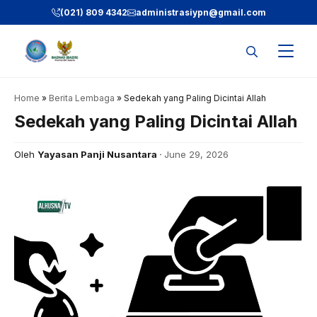
Skip
(021) 809 4342
administrasiypn
@gmail.com
to
content
Home
»
Berita Lembaga
»
Sedekah yang Paling Dicintai Allah
Sedekah yang Paling Dicintai Allah
Oleh
Yayasan Panji Nusantara
June 29, 2026