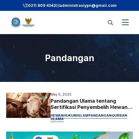
Skip
(021) 809 4342
administrasiypn
@gmail.com
to
content
Pandangan
May 5, 2025
Pandangan Ulama tentang
Sertifikasi Penyembelih Hewan
Qurban
HEWAN
HUKUM
ISLAM
PANDANGAN
QURBAN
ULAMA